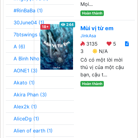
Mọi...
#RinBaBa (1)
Hoàn thành
30June04 (1)
244
18+
Mùi vị từ em
7btswings (3)
JinkAsa
3135
5
A (6)
3
N/A
A Bình Nho (2)
Cô có một lời mời
thú vị của một cậu
AONE1 (3)
bạn, cậu t...
Akato (1)
Hoàn thành
Akira Phan (3)
Alex2k (1)
AliceDg (1)
Alien of earth (1)