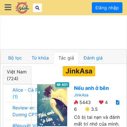
Đăng nhập
Bộ lọc
Từ khóa
Tác giả
Đánh giá
JinkAsa
Việt Nam
(724)
401
Nếu anh ở bên
Alice - Cà Phê Team
JinkAsa
(1)
5443
4
Review-er: Dương
6
3.5
Dương CPT (1)
Cô bị tai nạn và đánh
mất trí nhớ của mình.
#Nguyệt Vũ (1)