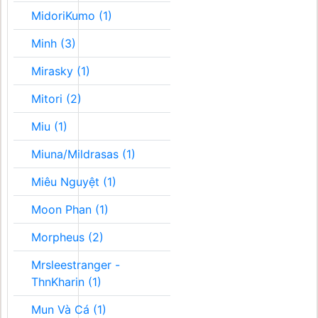
MidoriKumo (1)
Minh (3)
Mirasky (1)
Mitori (2)
Miu (1)
Miuna/Mildrasas (1)
Miêu Nguyệt (1)
Moon Phan (1)
Morpheus (2)
Mrsleestranger -
ThnKharin (1)
Mun Và Cá (1)