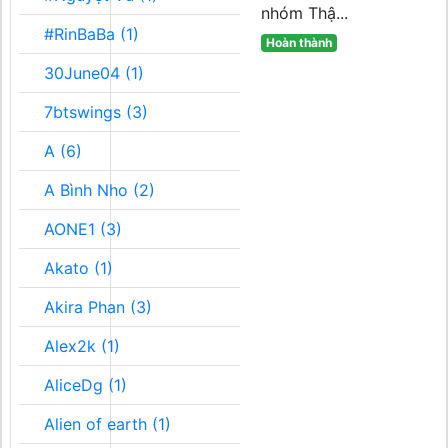
nhóm Thậ...
#RinBaBa (1)
Hoàn thành
30June04 (1)
7btswings (3)
A (6)
A Bình Nho (2)
AONE1 (3)
Akato (1)
Akira Phan (3)
Alex2k (1)
AliceDg (1)
Alien of earth (1)