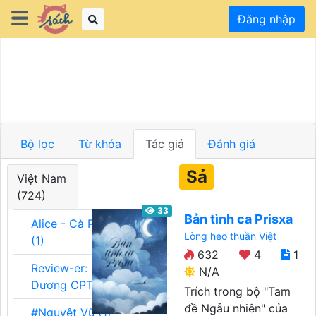
Đăng nhập
Bộ lọc
Từ khóa
Tác giả
Đánh giá
Sả
Việt Nam
(724)
33
Bản tình ca Prisxa
Alice - Cà Phê Team
Lòng heo thuần Việt
(1)
632
4
1
Review-er: Dương
N/A
Dương CPT (1)
Trích trong bộ "Tam
đề Ngẫu nhiên" của
#Nguyệt Vũ (1)