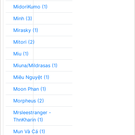
MidoriKumo (1)
Minh (3)
Mirasky (1)
Mitori (2)
Miu (1)
Miuna/Mildrasas (1)
Miêu Nguyệt (1)
Moon Phan (1)
Morpheus (2)
Mrsleestranger -
ThnKharin (1)
Mun Và Cá (1)