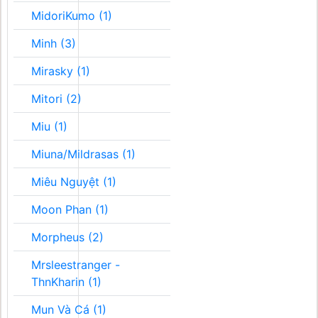
MidoriKumo (1)
Minh (3)
Mirasky (1)
Mitori (2)
Miu (1)
Miuna/Mildrasas (1)
Miêu Nguyệt (1)
Moon Phan (1)
Morpheus (2)
Mrsleestranger -
ThnKharin (1)
Mun Và Cá (1)