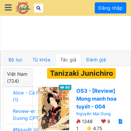
Đăng nhập
Bộ lọc
Từ khóa
Tác giả
Đánh giá
Tanizaki Junichiro
Việt Nam
(724)
90
OS3 - [Review]
Alice - Cà Phê Team
Mong manh hoa
(1)
tuyết - 004
Review-er: Dương
Nguyễn Mai Dung
Dương CPT (1)
1348
8
1
4.75
#Nguyệt Vũ (1)