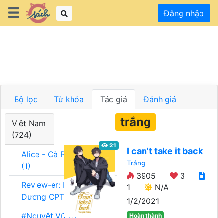
Đăng nhập
Bộ lọc
Từ khóa
Tác giả
Đánh giá
trắng
Việt Nam
(724)
21
I can't take it back
Alice - Cà Phê Team
Trắng
(1)
3905
3
Review-er: Dương
1
N/A
Dương CPT (1)
1/2/2021
#Nguyệt Vũ (1)
Hoàn thành