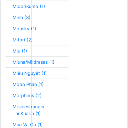
MidoriKumo (1)
Minh (3)
Mirasky (1)
Mitori (2)
Miu (1)
Miuna/Mildrasas (1)
Miêu Nguyệt (1)
Moon Phan (1)
Morpheus (2)
Mrsleestranger -
ThnKharin (1)
Mun Và Cá (1)