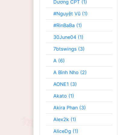
Dương CPT (1)
#Nguyệt Vũ (1)
#RinBaBa (1)
30June04 (1)
7btswings (3)
A (6)
A Bình Nho (2)
AONE1 (3)
Akato (1)
Akira Phan (3)
Alex2k (1)
AliceDg (1)