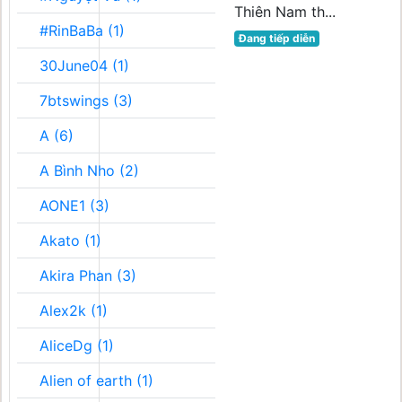
Thiên Nam th...
#RinBaBa (1)
Đang tiếp diễn
30June04 (1)
7btswings (3)
A (6)
A Bình Nho (2)
AONE1 (3)
Akato (1)
Akira Phan (3)
Alex2k (1)
AliceDg (1)
Alien of earth (1)