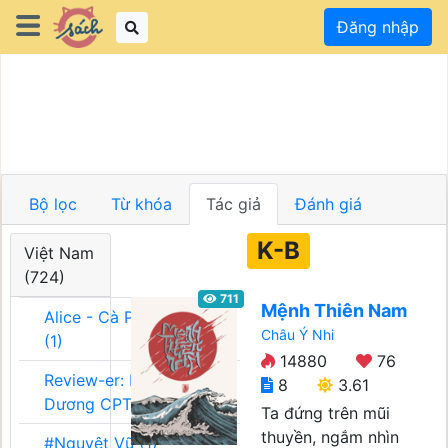
Đăng nhập
Bộ lọc
Từ khóa
Tác giả
Đánh giá
K-B
Việt Nam
(724)
711
Mệnh Thiên Nam
Alice - Cà Phê Team
Châu Ý Nhi
(1)
14880
76
Review-er: Dương
8
3.61
Dương CPT (1)
Ta đứng trên mũi
thuyền, ngắm nhìn
#Nguyệt Vũ (1)