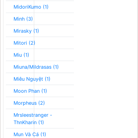
MidoriKumo (1)
Minh (3)
Mirasky (1)
Mitori (2)
Miu (1)
Miuna/Mildrasas (1)
Miêu Nguyệt (1)
Moon Phan (1)
Morpheus (2)
Mrsleestranger -
ThnKharin (1)
Mun Và Cá (1)