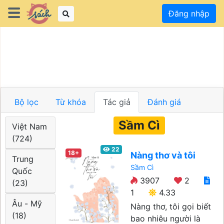
Đăng nhập
Bộ lọc
Từ khóa
Tác giả
Đánh giá
Sầm Cì
Việt Nam
(724)
22
18+
Nàng thơ và tôi
Trung
Sầm Cì
Quốc
3907
2
(23)
1
4.33
Âu - Mỹ
Nàng thơ, tôi gọi biết
(18)
bao nhiêu người là