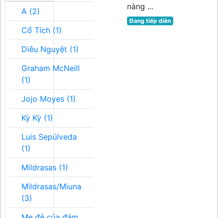
nàng ...
A (2)
Đang tiếp diễn
Cổ Tích (1)
Diêu Nguyệt (1)
Graham McNeill
(1)
Jojo Moyes (1)
Kỳ Kỳ (1)
Luis Sepúlveda
(1)
Mildrasas (1)
Mildrasas/Miuna
(3)
Mẹ đẻ của đám