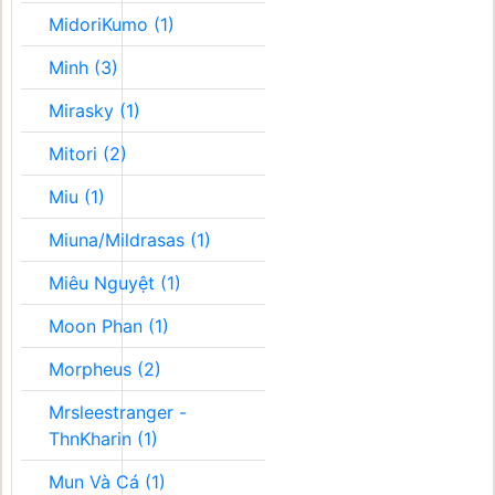
MidoriKumo (1)
Minh (3)
Mirasky (1)
Mitori (2)
Miu (1)
Miuna/Mildrasas (1)
Miêu Nguyệt (1)
Moon Phan (1)
Morpheus (2)
Mrsleestranger -
ThnKharin (1)
Mun Và Cá (1)