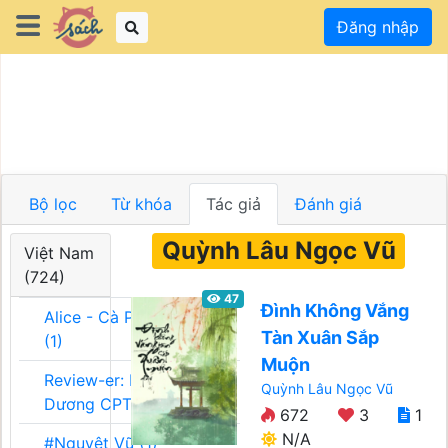
Đăng nhập
Bộ lọc
Từ khóa
Tác giả
Đánh giá
Quỳnh Lâu Ngọc Vũ
Việt Nam
(724)
47
Đình Không Vắng
Alice - Cà Phê Team
Tàn Xuân Sắp
(1)
Muộn
Review-er: Dương
Quỳnh Lâu Ngọc Vũ
Dương CPT (1)
672
3
1
N/A
#Nguyệt Vũ (1)