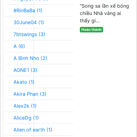
"Song sa lần xế bóng
#RinBaBa (1)
chiều Nhà vàng ai
thấy gi...
30June04 (1)
Hoàn thành
7btswings (3)
A (6)
A Bình Nho (2)
AONE1 (3)
Akato (1)
Akira Phan (3)
Alex2k (1)
AliceDg (1)
Alien of earth (1)