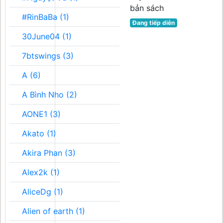
bản sách
#RinBaBa (1)
Đang tiếp diễn
30June04 (1)
7btswings (3)
A (6)
A Bình Nho (2)
AONE1 (3)
Akato (1)
Akira Phan (3)
Alex2k (1)
AliceDg (1)
Alien of earth (1)