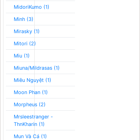
MidoriKumo (1)
Minh (3)
Mirasky (1)
Mitori (2)
Miu (1)
Miuna/Mildrasas (1)
Miêu Nguyệt (1)
Moon Phan (1)
Morpheus (2)
Mrsleestranger -
ThnKharin (1)
Mun Và Cá (1)