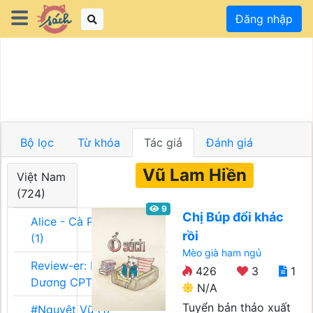
Đăng nhập
Bộ lọc
Từ khóa
Tác giả
Đánh giá
Vũ Lam Hiền
Việt Nam
(724)
9
Chị Búp đổi khác
Alice - Cà Phê Team
rồi
(1)
Mèo già ham ngủ
Review-er: Dương
426
3
1
Dương CPT (1)
N/A
Tuyển bản thảo xuất
#Nguyệt Vũ (1)