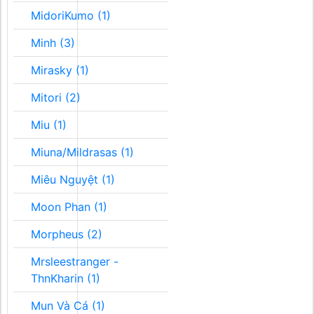
MidoriKumo (1)
Minh (3)
Mirasky (1)
Mitori (2)
Miu (1)
Miuna/Mildrasas (1)
Miêu Nguyệt (1)
Moon Phan (1)
Morpheus (2)
Mrsleestranger -
ThnKharin (1)
Mun Và Cá (1)