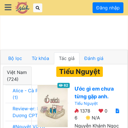
Đăng nhập
Bộ lọc
Từ khóa
Tác giả
Đánh giá
Tiểu Nguyệt
Việt Nam
(724)
62
Ước gì em chưa
Alice - Cà Phê Team
từng gặp anh.
(1)
Tiểu Nguyệt
Review-er: Dương
1378
0
Dương CPT (1)
6
N/A
Nguyễn Khánh Ngọc
#Nguyệt Vũ (1)