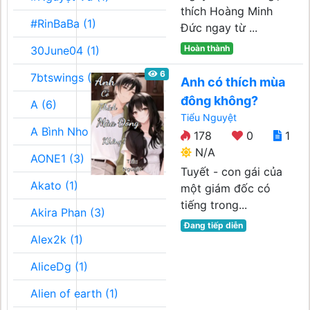
thích Hoàng Minh
#RinBaBa (1)
Đức ngay từ ...
Hoàn thành
30June04 (1)
6
7btswings (3)
Anh có thích mùa
đông không?
A (6)
Tiểu Nguyệt
A Bình Nho (2)
178
0
1
N/A
AONE1 (3)
Tuyết - con gái của
Akato (1)
một giám đốc có
tiếng trong...
Akira Phan (3)
Đang tiếp diễn
Alex2k (1)
AliceDg (1)
Alien of earth (1)