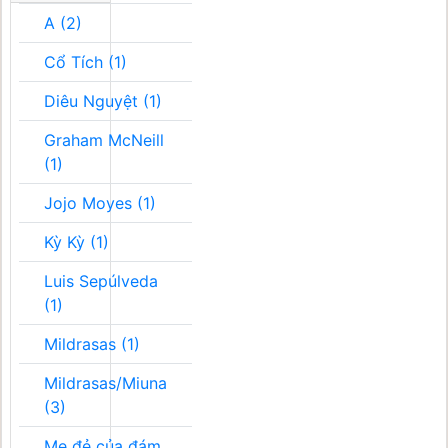
A (2)
Cổ Tích (1)
Diêu Nguyệt (1)
Graham McNeill
(1)
Jojo Moyes (1)
Kỳ Kỳ (1)
Luis Sepúlveda
(1)
Mildrasas (1)
Mildrasas/Miuna
(3)
Mẹ đẻ của đám