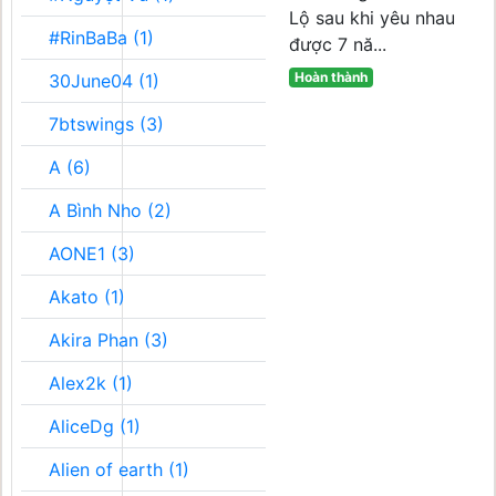
Lộ sau khi yêu nhau
#RinBaBa (1)
được 7 nă...
Hoàn thành
30June04 (1)
7btswings (3)
A (6)
A Bình Nho (2)
AONE1 (3)
Akato (1)
Akira Phan (3)
Alex2k (1)
AliceDg (1)
Alien of earth (1)