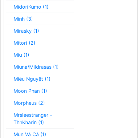
MidoriKumo (1)
Minh (3)
Mirasky (1)
Mitori (2)
Miu (1)
Miuna/Mildrasas (1)
Miêu Nguyệt (1)
Moon Phan (1)
Morpheus (2)
Mrsleestranger -
ThnKharin (1)
Mun Và Cá (1)