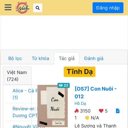
Đăng nhập
Bộ lọc
Từ khóa
Tác giả
Đánh giá
Tĩnh Dạ
Việt Nam
(724)
22
[OS7] Con Nuôi -
Alice - Cà Phê Team
012
(1)
Hồ Dạ
Review-er: Dương
3150
5
Dương CPT (1)
1
N/A
Lê Sương và Thanh
#Nguyệt Vũ (1)