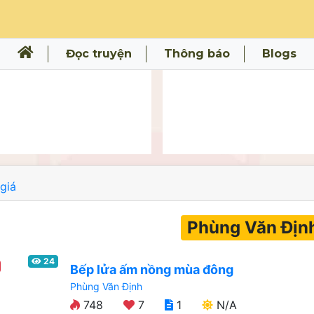
Đọc truyện
Thông báo
Blogs
giá
Phùng Văn Địn
24
Bếp lửa ấm nồng mùa đông
Phùng Văn Định
748
7
1
N/A