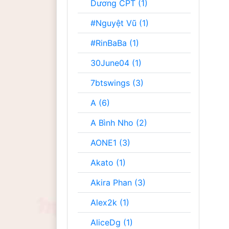
Dương CPT (1)
#Nguyệt Vũ (1)
#RinBaBa (1)
30June04 (1)
7btswings (3)
A (6)
A Bình Nho (2)
AONE1 (3)
Akato (1)
Akira Phan (3)
Alex2k (1)
AliceDg (1)