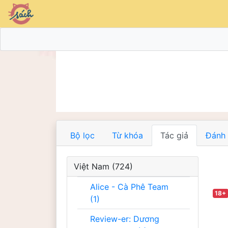
Bộ lọc
Từ khóa
Tác giả
Đánh 
Việt Nam (724)
Alice - Cà Phê Team
18+
(1)
Review-er: Dương