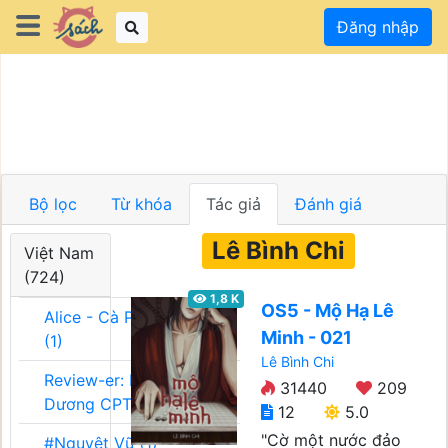
Đăng nhập
Bộ lọc
Từ khóa
Tác giả
Đánh giá
Lê Bình Chi
Việt Nam
(724)
1,8 K
OS5 - Mộ Hạ Lê
Alice - Cà Phê Team
Minh - 021
(1)
Lê Bình Chi
Review-er: Dương
31440
209
Dương CPT (1)
12
5.0
"Cờ một nước đảo
#Nguyệt Vũ (1)