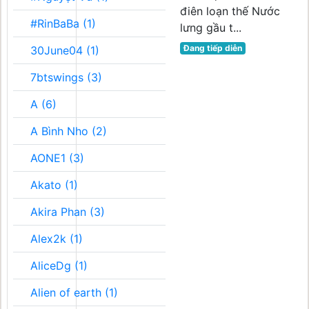
điên loạn thế Nước
#RinBaBa (1)
lưng gầu t...
Đang tiếp diễn
30June04 (1)
7btswings (3)
A (6)
A Bình Nho (2)
AONE1 (3)
Akato (1)
Akira Phan (3)
Alex2k (1)
AliceDg (1)
Alien of earth (1)