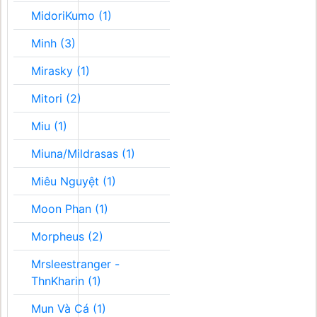
MidoriKumo (1)
Minh (3)
Mirasky (1)
Mitori (2)
Miu (1)
Miuna/Mildrasas (1)
Miêu Nguyệt (1)
Moon Phan (1)
Morpheus (2)
Mrsleestranger -
ThnKharin (1)
Mun Và Cá (1)