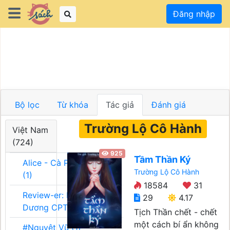
Đăng nhập
Bộ lọc
Từ khóa
Tác giả
Đánh giá
Trường Lộ Cô Hành
Việt Nam
(724)
925
Tầm Thần Ký
Alice - Cà Phê Team
Trường Lộ Cô Hành
(1)
18584
31
Review-er: Dương
29
4.17
Dương CPT (1)
Tịch Thần chết - chết
một cách bí ẩn không
#Nguyệt Vũ (1)