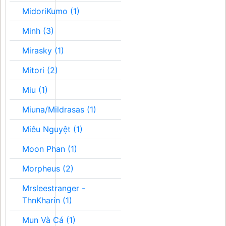
MidoriKumo (1)
Minh (3)
Mirasky (1)
Mitori (2)
Miu (1)
Miuna/Mildrasas (1)
Miêu Nguyệt (1)
Moon Phan (1)
Morpheus (2)
Mrsleestranger -
ThnKharin (1)
Mun Và Cá (1)