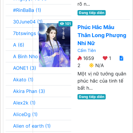
rõ n...
#RinBaBa (1)
Đang tiếp diễn
30June04 (1)
101
Phúc Hắc Mẫu
7btswings (3)
Thân Long Phượng
Nhi Nữ
A (6)
Cẩm Tiên
A Bình Nho (2)
1659
1
2
N/A
AONE1 (3)
Một vị nữ tướng quân
Akato (1)
phúc hắc của tinh tế
bất h...
Akira Phan (3)
Đang tiếp diễn
Alex2k (1)
AliceDg (1)
Alien of earth (1)