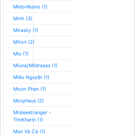
MidoriKumo (1)
Minh (3)
Mirasky (1)
Mitori (2)
Miu (1)
Miuna/Mildrasas (1)
Miêu Nguyệt (1)
Moon Phan (1)
Morpheus (2)
Mrsleestranger -
ThnKharin (1)
Mun Và Cá (1)