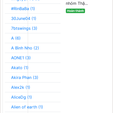
nhóm Thậ...
#RinBaBa (1)
Hoàn thành
30June04 (1)
7btswings (3)
A (6)
A Bình Nho (2)
AONE1 (3)
Akato (1)
Akira Phan (3)
Alex2k (1)
AliceDg (1)
Alien of earth (1)