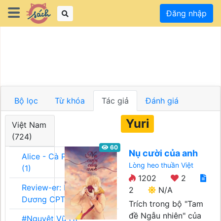
Đăng nhập
Bộ lọc
Từ khóa
Tác giả
Đánh giá
Yuri
Việt Nam
(724)
60
Nụ cười của anh
Alice - Cà Phê Team
Lòng heo thuần Việt
(1)
1202
2
Review-er: Dương
2
N/A
Dương CPT (1)
Trích trong bộ "Tam
đề Ngẫu nhiên" của
#Nguyệt Vũ (1)