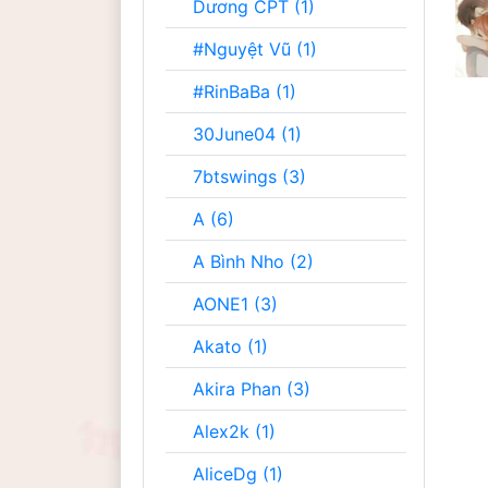
Dương CPT (1)
#Nguyệt Vũ (1)
#RinBaBa (1)
30June04 (1)
7btswings (3)
A (6)
A Bình Nho (2)
AONE1 (3)
Akato (1)
Akira Phan (3)
Alex2k (1)
AliceDg (1)