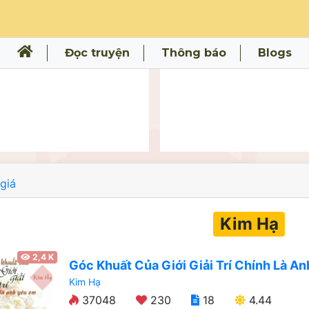
Đọc truyện
Thông báo
Blogs
giá
Kim Hạ
2,4 K
Góc Khuất Của Giới Giải Trí Chính Là A
Kim Hạ
37048
230
18
4.44