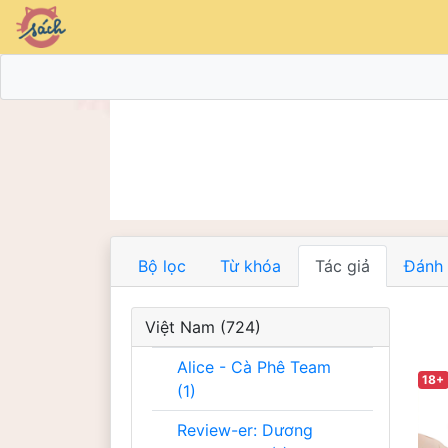
Bộ lọc
Từ khóa
Tác giả
Đánh 
Việt Nam (724)
Alice - Cà Phê Team
18+
(1)
Review-er: Dương