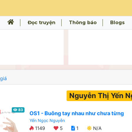
Đọc truyện
Thông báo
Blogs
giá
Nguyễn Thị Yến N
83
OS1 - Buông tay nhau như chưa từng
Yến Ngọc Nguyễn
1149
5
1
N/A