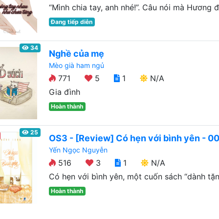
“Mình chia tay, anh nhé!”. Câu nói mà Hương đã
Đang tiếp diễn
34
Nghề của mẹ
Mèo già ham ngủ
771
5
1
N/A
Gia đình
Hoàn thành
25
OS3 - [Review] Có hẹn với bình yên - 0
Yến Ngọc Nguyễn
516
3
1
N/A
Có hẹn với bình yên, một cuốn sách “dành tặng
Hoàn thành