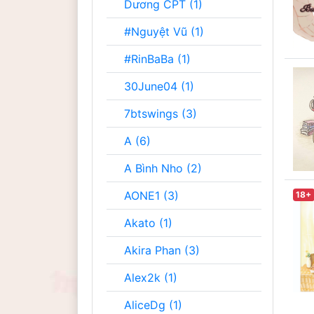
Dương CPT (1)
#Nguyệt Vũ (1)
#RinBaBa (1)
30June04 (1)
7btswings (3)
A (6)
A Bình Nho (2)
AONE1 (3)
18+
Akato (1)
Akira Phan (3)
Alex2k (1)
AliceDg (1)