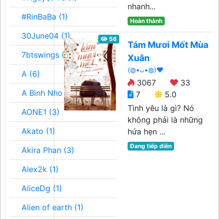
nhanh...
#RinBaBa (1)
Hoàn thành
30June04 (1)
56
Tám Mươi Mốt Mùa
7btswings (3)
Xuân
(◍•ᴗ•◍)❤
A (6)
3067
33
A Bình Nho (2)
7
5.0
Tình yêu là gì? Nó
AONE1 (3)
không phải là những
Akato (1)
hứa hẹn ...
Đang tiếp diễn
Akira Phan (3)
Alex2k (1)
AliceDg (1)
Alien of earth (1)