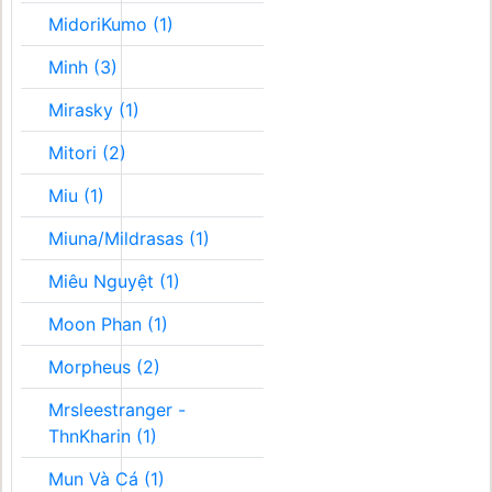
MidoriKumo (1)
Minh (3)
Mirasky (1)
Mitori (2)
Miu (1)
Miuna/Mildrasas (1)
Miêu Nguyệt (1)
Moon Phan (1)
Morpheus (2)
Mrsleestranger -
ThnKharin (1)
Mun Và Cá (1)