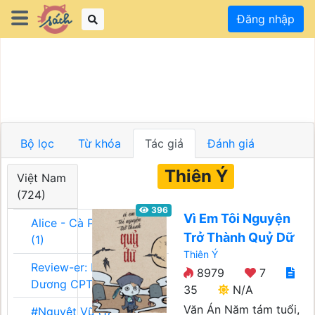
Đăng nhập
Bộ lọc
Từ khóa
Tác giả
Đánh giá
Thiên Ý
Việt Nam
(724)
396
Vì Em Tôi Nguyện
Alice - Cà Phê Team
Trở Thành Quỷ Dữ
(1)
Thiên Ý
Review-er: Dương
8979
7
Dương CPT (1)
35
N/A
Văn Án Năm tám tuổi,
#Nguyệt Vũ (1)