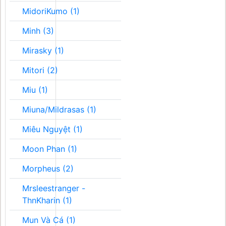
MidoriKumo (1)
Minh (3)
Mirasky (1)
Mitori (2)
Miu (1)
Miuna/Mildrasas (1)
Miêu Nguyệt (1)
Moon Phan (1)
Morpheus (2)
Mrsleestranger -
ThnKharin (1)
Mun Và Cá (1)