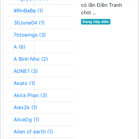
có lần Điền Tranh
#RinBaBa (1)
chơi ...
Đang tiếp diễn
30June04 (1)
7btswings (3)
A (6)
A Bình Nho (2)
AONE1 (3)
Akato (1)
Akira Phan (3)
Alex2k (1)
AliceDg (1)
Alien of earth (1)