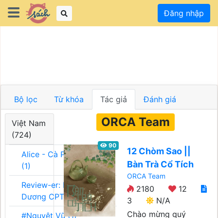
Đăng nhập
Bộ lọc
Từ khóa
Tác giả
Đánh giá
ORCA Team
Việt Nam
(724)
90
12 Chòm Sao ||
Alice - Cà Phê Team
Bàn Trà Cổ Tích
(1)
ORCA Team
Review-er: Dương
2180
12
Dương CPT (1)
3
N/A
Chào mừng quý
#Nguyệt Vũ (1)