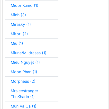
MidoriKumo (1)
Minh (3)
Mirasky (1)
Mitori (2)
Miu (1)
Miuna/Mildrasas (1)
Miêu Nguyệt (1)
Moon Phan (1)
Morpheus (2)
Mrsleestranger -
ThnKharin (1)
Mun Và Cá (1)