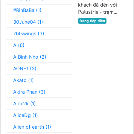
khách đã đến với
#RinBaBa (1)
𝖯𝖺𝗅𝗎𝗌𝗍𝗋𝗂𝗌 - trạm...
Đang tiếp diễn
30June04 (1)
7btswings (3)
A (6)
A Bình Nho (2)
AONE1 (3)
Akato (1)
Akira Phan (3)
Alex2k (1)
AliceDg (1)
Alien of earth (1)