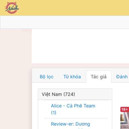
Bộ lọc
Từ khóa
Tác giả
Đánh 
Việt Nam (724)
Alice - Cà Phê Team
18+
(1)
Review-er: Dương