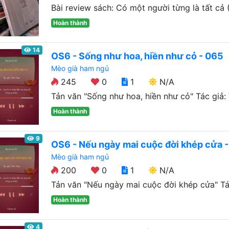
Bài review sách: Có một người từng là tất cả (
Hoàn thành
14
OS6 - Sống như hoa, hiền như cỏ - 065
Mèo già ham ngủ
245
0
1
N/A
Tản văn "Sống như hoa, hiền như cỏ" Tác giả: V
Hoàn thành
9
OS6 - Nếu ngày mai cuộc đời khép cửa 
Mèo già ham ngủ
200
0
1
N/A
Tản văn "Nếu ngày mai cuộc đời khép cửa" Tác
Hoàn thành
4