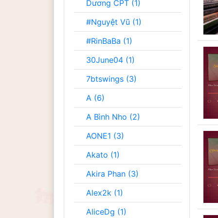
Dương CPT (1)
#Nguyệt Vũ (1)
#RinBaBa (1)
30June04 (1)
7btswings (3)
A (6)
A Bình Nho (2)
AONE1 (3)
Akato (1)
Akira Phan (3)
Alex2k (1)
AliceDg (1)