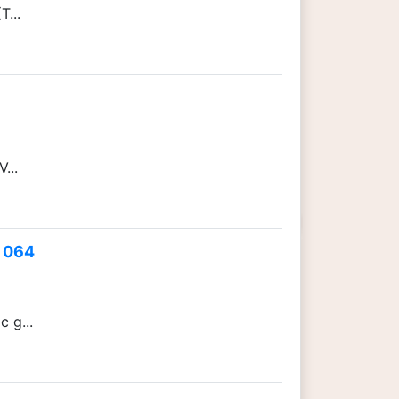
T...
...
- 064
 g...