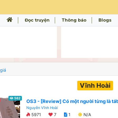
Đọc truyện
Thông báo
Blogs
giá
Vĩnh Hoài
562
OS3 - [Review] Có một người từng là tất
Nguyễn Vĩnh Hoài
5971
7
1
N/A