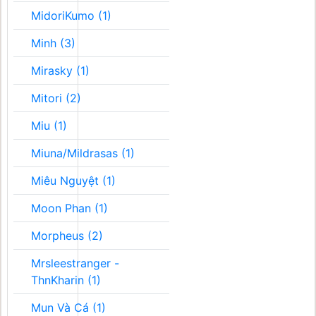
MidoriKumo (1)
Minh (3)
Mirasky (1)
Mitori (2)
Miu (1)
Miuna/Mildrasas (1)
Miêu Nguyệt (1)
Moon Phan (1)
Morpheus (2)
Mrsleestranger -
ThnKharin (1)
Mun Và Cá (1)