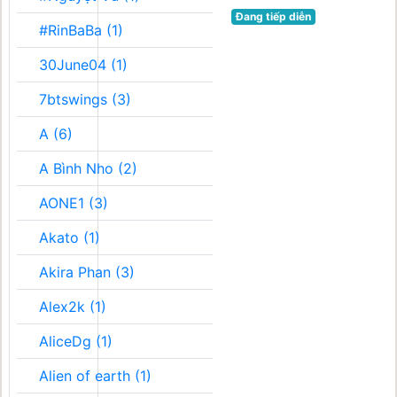
Đang tiếp diễn
#RinBaBa (1)
30June04 (1)
7btswings (3)
A (6)
A Bình Nho (2)
AONE1 (3)
Akato (1)
Akira Phan (3)
Alex2k (1)
AliceDg (1)
Alien of earth (1)