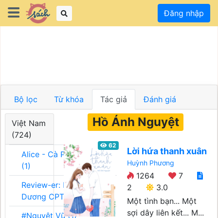
Đăng nhập
Bộ lọc
Từ khóa
Tác giả
Đánh giá
Hồ Ánh Nguyệt
Việt Nam
(724)
62
Lời hứa thanh xuân
Alice - Cà Phê Team
Huỳnh Phương
(1)
1264
7
Review-er: Dương
2
3.0
Dương CPT (1)
Một tình bạn... Một
sợi dây liên kết... M...
#Nguyệt Vũ (1)