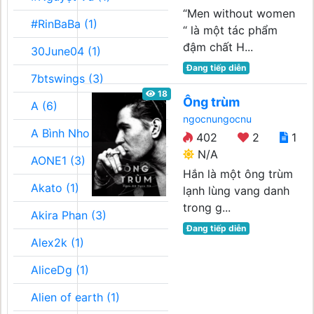
“Men without women
#RinBaBa (1)
“ là một tác phẩm
đậm chất H...
30June04 (1)
Đang tiếp diễn
7btswings (3)
18
Ông trùm
A (6)
ngocnungocnu
A Bình Nho (2)
402
2
1
N/A
AONE1 (3)
Hắn là một ông trùm
Akato (1)
lạnh lùng vang danh
trong g...
Akira Phan (3)
Đang tiếp diễn
Alex2k (1)
AliceDg (1)
Alien of earth (1)