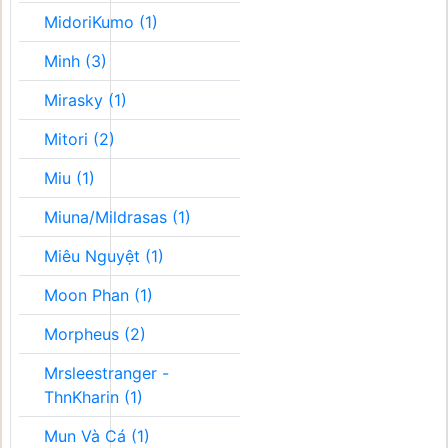
MidoriKumo (1)
Minh (3)
Mirasky (1)
Mitori (2)
Miu (1)
Miuna/Mildrasas (1)
Miêu Nguyệt (1)
Moon Phan (1)
Morpheus (2)
Mrsleestranger -
ThnKharin (1)
Mun Và Cá (1)