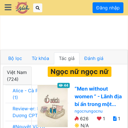
Đăng nhập
Bộ lọc
Từ khóa
Tác giả
Đánh giá
Ngọc nữ ngọc nữ
Việt Nam
(724)
44
“Men without
Alice - Cà Phê Team
women “ - Lãnh địa
(1)
bí ẩn trong một...
Review-er: Dương
ngocnungocnu
Dương CPT (1)
626
1
1
N/A
#Nguyệt Vũ (1)