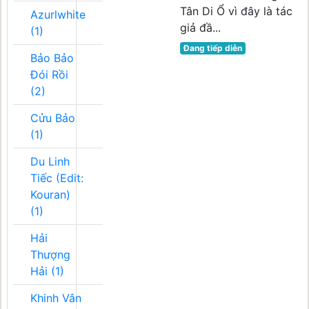
Tân Di Ổ vì đây là tác
Azurlwhite
giả đầ...
(1)
Đang tiếp diễn
Bảo Bảo
Đói Rồi
(2)
Cửu Bảo
(1)
Du Linh
Tiếc (Edit:
Kouran)
(1)
Hải
Thượng
Hải (1)
Khinh Vân