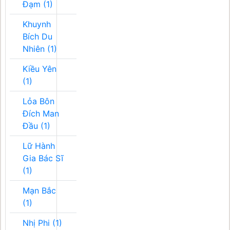
Đạm (1)
Khuynh
Bích Du
Nhiên (1)
Kiều Yên
(1)
Lỏa Bôn
Đích Man
Đầu (1)
Lữ Hành
Gia Bác Sĩ
(1)
Mạn Bắc
(1)
Nhị Phi (1)