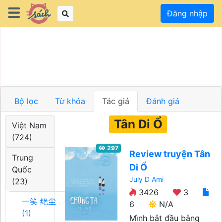
Đăng nhập
Bộ lọc
Từ khóa
Tác giả
Đánh giá
Tân Di Ổ
Việt Nam
(724)
297
Review truyện Tân
Trung
Di Ổ
Quốc
July D Ami
(23)
3426
3
一笑 绝尘
6
N/A
(1)
Mình bắt đầu bằng