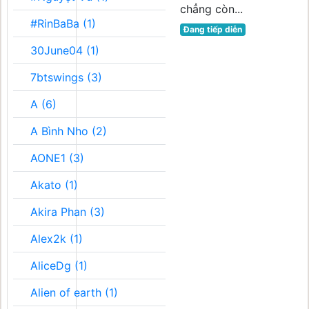
chẳng còn...
#RinBaBa (1)
Đang tiếp diễn
30June04 (1)
7btswings (3)
A (6)
A Bình Nho (2)
AONE1 (3)
Akato (1)
Akira Phan (3)
Alex2k (1)
AliceDg (1)
Alien of earth (1)