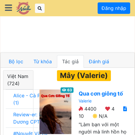
Đăng nhập
Bộ lọc
Từ khóa
Tác giả
Đánh giá
Mây (Valerie)
Việt Nam
(724)
63
Qua cơn giông tố
Alice - Cà Phê Team
Valerie
(1)
4400
4
Review-er: Dương
10
N/A
Dương CPT (1)
"Làm bạn với một
người mà linh hồn họ
#Nguyệt Vũ (1)