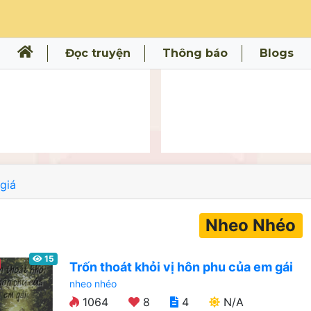
Đọc truyện
Thông báo
Blogs
giá
Nheo Nhéo
15
Trốn thoát khỏi vị hôn phu của em gái
nheo nhéo
1064
8
4
N/A