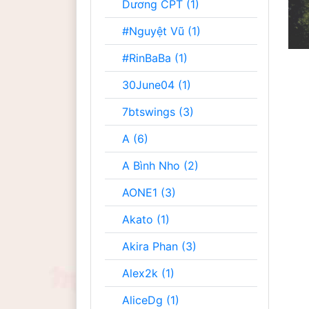
Dương CPT (1)
#Nguyệt Vũ (1)
#RinBaBa (1)
30June04 (1)
7btswings (3)
A (6)
A Bình Nho (2)
AONE1 (3)
Akato (1)
Akira Phan (3)
Alex2k (1)
AliceDg (1)