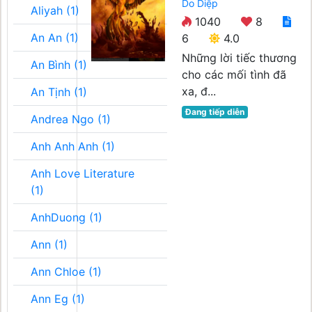
Do Diệp
Aliyah (1)
1040
8
An An (1)
6
4.0
Những lời tiếc thương
An Bình (1)
cho các mối tình đã
xa, đ...
An Tịnh (1)
Đang tiếp diễn
Andrea Ngo (1)
Anh Anh Anh (1)
Anh Love Literature
(1)
AnhDuong (1)
Ann (1)
Ann Chloe (1)
Ann Eg (1)