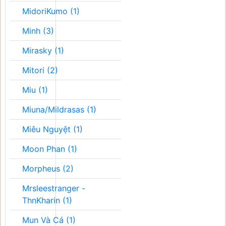
MidoriKumo (1)
Minh (3)
Mirasky (1)
Mitori (2)
Miu (1)
Miuna/Mildrasas (1)
Miêu Nguyệt (1)
Moon Phan (1)
Morpheus (2)
Mrsleestranger -
ThnKharin (1)
Mun Và Cá (1)