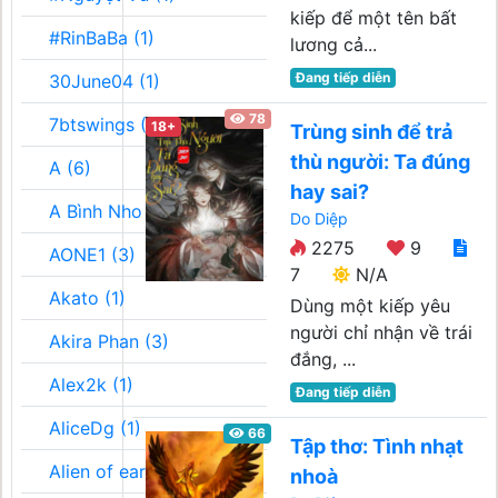
kiếp để một tên bất
#RinBaBa (1)
lương cả...
Đang tiếp diễn
30June04 (1)
78
7btswings (3)
18+
Trùng sinh để trả
thù người: Ta đúng
A (6)
hay sai?
A Bình Nho (2)
Do Diệp
2275
9
AONE1 (3)
7
N/A
Akato (1)
Dùng một kiếp yêu
người chỉ nhận về trái
Akira Phan (3)
đắng, ...
Alex2k (1)
Đang tiếp diễn
AliceDg (1)
66
Tập thơ: Tình nhạt
Alien of earth (1)
nhoà