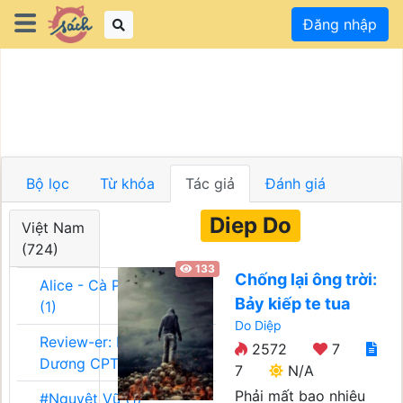
Đăng nhập
Bộ lọc
Từ khóa
Tác giả
Đánh giá
Diep Do
Việt Nam
(724)
133
Chống lại ông trời:
Alice - Cà Phê Team
Bảy kiếp te tua
(1)
Do Diệp
Review-er: Dương
2572
7
Dương CPT (1)
7
N/A
Phải mất bao nhiêu
#Nguyệt Vũ (1)