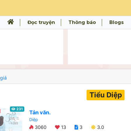
Đọc truyện
Thông báo
Blogs
giá
Tiểu Diệp
231
Tản văn.
Diệp
3060
13
3
3.0