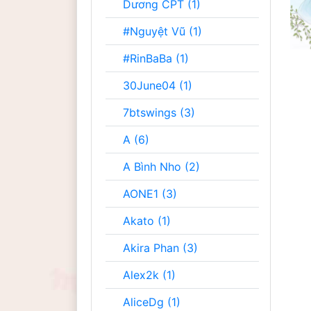
Dương CPT (1)
#Nguyệt Vũ (1)
#RinBaBa (1)
30June04 (1)
7btswings (3)
A (6)
A Bình Nho (2)
AONE1 (3)
Akato (1)
Akira Phan (3)
Alex2k (1)
AliceDg (1)