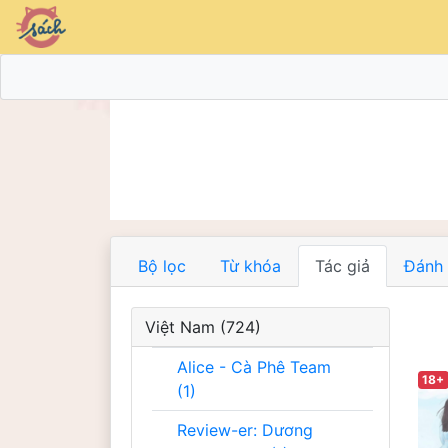
Bộ lọc
Từ khóa
Tác giả
Đánh 
Việt Nam (724)
Alice - Cà Phê Team
18+
(1)
Review-er: Dương