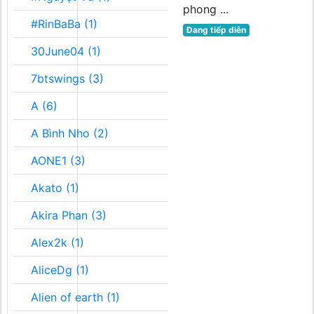
phong ...
#RinBaBa (1)
Đang tiếp diễn
30June04 (1)
7btswings (3)
A (6)
A Bình Nho (2)
AONE1 (3)
Akato (1)
Akira Phan (3)
Alex2k (1)
AliceDg (1)
Alien of earth (1)