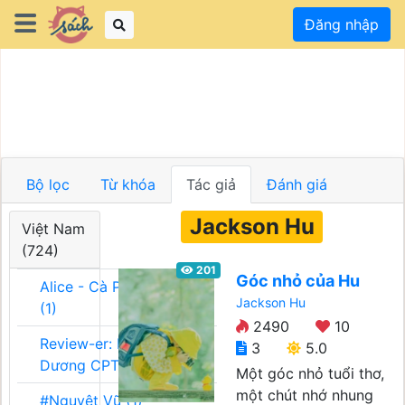
Đăng nhập
Bộ lọc
Từ khóa
Tác giả
Đánh giá
Jackson Hu
Việt Nam
(724)
201
Góc nhỏ của Hu
Alice - Cà Phê Team
Jackson Hu
(1)
2490
10
Review-er: Dương
3
5.0
Dương CPT (1)
Một góc nhỏ tuổi thơ,
một chút nhớ nhung
#Nguyệt Vũ (1)