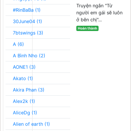
Truyện ngắn "Từ
#RinBaBa (1)
người em gái sẽ luôn
ở bên chị"...
30June04 (1)
Hoàn thành
7btswings (3)
A (6)
A Bình Nho (2)
AONE1 (3)
Akato (1)
Akira Phan (3)
Alex2k (1)
AliceDg (1)
Alien of earth (1)