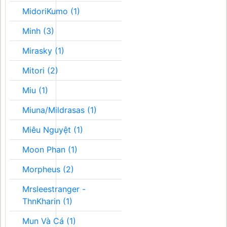
MidoriKumo (1)
Minh (3)
Mirasky (1)
Mitori (2)
Miu (1)
Miuna/Mildrasas (1)
Miêu Nguyệt (1)
Moon Phan (1)
Morpheus (2)
Mrsleestranger -
ThnKharin (1)
Mun Và Cá (1)