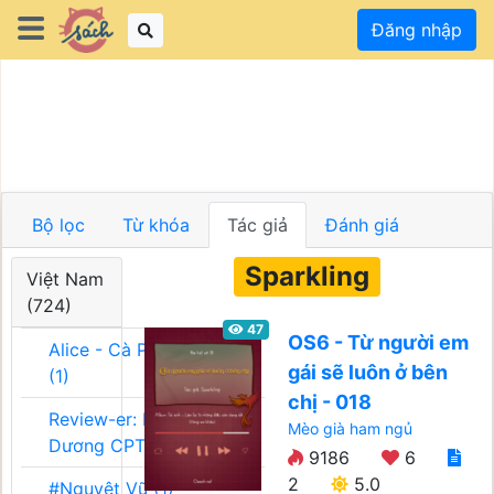
Đăng nhập
Bộ lọc
Từ khóa
Tác giả
Đánh giá
Sparkling
Việt Nam
(724)
47
OS6 - Từ người em
Alice - Cà Phê Team
gái sẽ luôn ở bên
(1)
chị - 018
Review-er: Dương
Mèo già ham ngủ
Dương CPT (1)
9186
6
2
5.0
#Nguyệt Vũ (1)