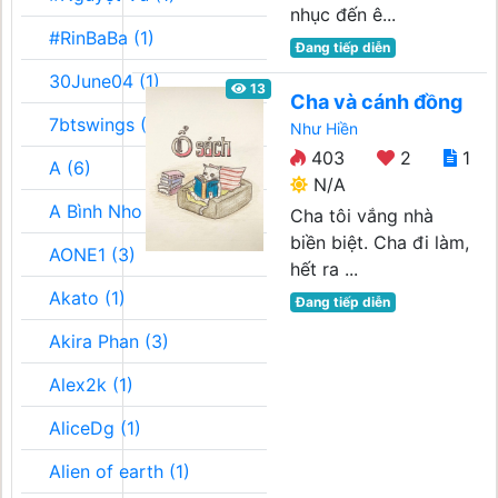
nhục đến ê...
#RinBaBa (1)
Đang tiếp diễn
30June04 (1)
13
Cha và cánh đồng
7btswings (3)
Như Hiền
403
2
1
A (6)
N/A
A Bình Nho (2)
Cha tôi vắng nhà
biền biệt. Cha đi làm,
AONE1 (3)
hết ra ...
Akato (1)
Đang tiếp diễn
Akira Phan (3)
Alex2k (1)
AliceDg (1)
Alien of earth (1)