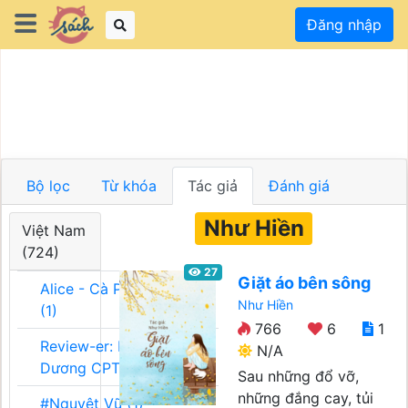
Đăng nhập
Bộ lọc
Từ khóa
Tác giả
Đánh giá
Như Hiền
Việt Nam
(724)
27
Giặt áo bên sông
Alice - Cà Phê Team
Như Hiền
(1)
766
6
1
Review-er: Dương
N/A
Dương CPT (1)
Sau những đổ vỡ,
những đắng cay, tủi
#Nguyệt Vũ (1)