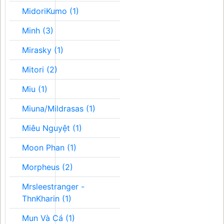
MidoriKumo (1)
Minh (3)
Mirasky (1)
Mitori (2)
Miu (1)
Miuna/Mildrasas (1)
Miêu Nguyệt (1)
Moon Phan (1)
Morpheus (2)
Mrsleestranger -
ThnKharin (1)
Mun Và Cá (1)