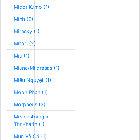
MidoriKumo (1)
Minh (3)
Mirasky (1)
Mitori (2)
Miu (1)
Miuna/Mildrasas (1)
Miêu Nguyệt (1)
Moon Phan (1)
Morpheus (2)
Mrsleestranger -
ThnKharin (1)
Mun Và Cá (1)