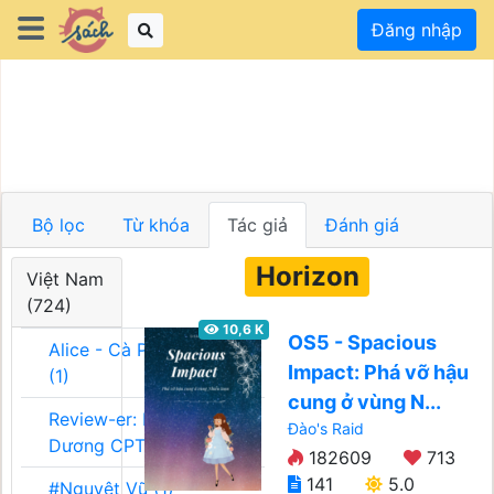
Đăng nhập
Bộ lọc
Từ khóa
Tác giả
Đánh giá
Horizon
Việt Nam
(724)
10,6 K
OS5 - Spacious
Alice - Cà Phê Team
Impact: Phá vỡ hậu
(1)
cung ở vùng N...
Review-er: Dương
Đào's Raid
Dương CPT (1)
182609
713
141
5.0
#Nguyệt Vũ (1)