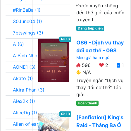
Được xuyên không
#RinBaBa (1)
đến thế giới của cuốn
truyện t...
30June04 (1)
Đang tiếp diễn
7btswings (3)
16
OS6 - Dịch vụ thay
A (6)
đổi cơ thể - 098
A Bình Nho (2)
Mèo già ham ngủ
596
2
1
AONE1 (3)
N/A
Akato (1)
Truyện ngắn "Dịch vụ
thay đổi cơ thể" Tác
Akira Phan (3)
giả:...
Alex2k (1)
Hoàn thành
AliceDg (1)
10
[Fanfiction] King's
Alien of earth (1)
Raid - Tháng Ba Ở