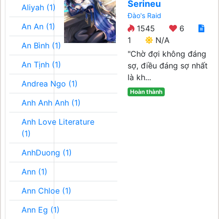
Serineu
Aliyah (1)
Đào's Raid
An An (1)
1545
6
1
N/A
An Bình (1)
"Chờ đợi không đáng
An Tịnh (1)
sợ, điều đáng sợ nhất
là kh...
Andrea Ngo (1)
Hoàn thành
Anh Anh Anh (1)
Anh Love Literature
(1)
AnhDuong (1)
Ann (1)
Ann Chloe (1)
Ann Eg (1)