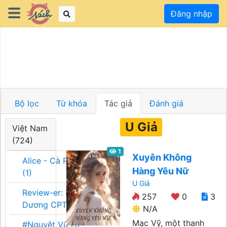
Đăng nhập
Bộ lọc
Từ khóa
Tác giả
Đánh giá
U Giả
Việt Nam
(724)
1
Xuyên Không
Alice - Cà Phê Team
Hàng Yêu Nữ
(1)
U Giả
Review-er: Dương
257
0
3
Dương CPT (1)
N/A
Mạc Vỹ, một thanh
#Nguyệt Vũ (1)