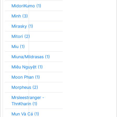
MidoriKumo (1)
Minh (3)
Mirasky (1)
Mitori (2)
Miu (1)
Miuna/Mildrasas (1)
Miêu Nguyệt (1)
Moon Phan (1)
Morpheus (2)
Mrsleestranger -
ThnKharin (1)
Mun Và Cá (1)