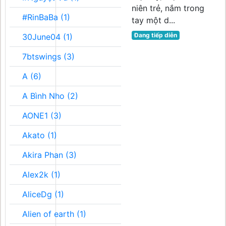
niên trẻ, nắm trong
#RinBaBa (1)
tay một d...
Đang tiếp diễn
30June04 (1)
7btswings (3)
A (6)
A Bình Nho (2)
AONE1 (3)
Akato (1)
Akira Phan (3)
Alex2k (1)
AliceDg (1)
Alien of earth (1)