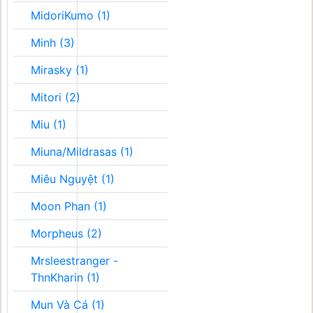
MidoriKumo (1)
Minh (3)
Mirasky (1)
Mitori (2)
Miu (1)
Miuna/Mildrasas (1)
Miêu Nguyệt (1)
Moon Phan (1)
Morpheus (2)
Mrsleestranger -
ThnKharin (1)
Mun Và Cá (1)