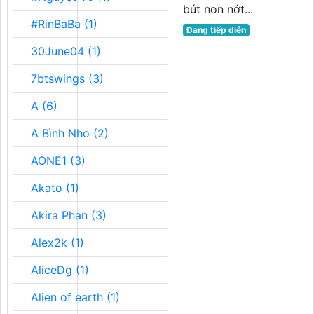
bút non nớt...
#RinBaBa (1)
Đang tiếp diễn
30June04 (1)
7btswings (3)
A (6)
A Bình Nho (2)
AONE1 (3)
Akato (1)
Akira Phan (3)
Alex2k (1)
AliceDg (1)
Alien of earth (1)