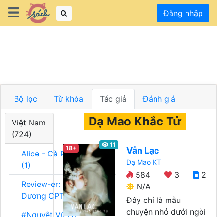
Đăng nhập
Bộ lọc
Từ khóa
Tác giả
Đánh giá
Dạ Mao Khắc Tử
Việt Nam
(724)
11
18+
Vẫn Lạc
Alice - Cà Phê Team
Dạ Mao KT
(1)
584
3
2
Review-er: Dương
N/A
Dương CPT (1)
Đây chỉ là mẫu
chuyện nhỏ dưới ngòi
#Nguyệt Vũ (1)