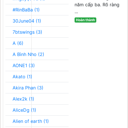
năm cấp ba. Rõ ràng
#RinBaBa (1)
...
Hoàn thành
30June04 (1)
7btswings (3)
A (6)
A Bình Nho (2)
AONE1 (3)
Akato (1)
Akira Phan (3)
Alex2k (1)
AliceDg (1)
Alien of earth (1)