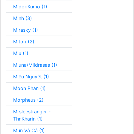
MidoriKumo (1)
Minh (3)
Mirasky (1)
Mitori (2)
Miu (1)
Miuna/Mildrasas (1)
Miêu Nguyệt (1)
Moon Phan (1)
Morpheus (2)
Mrsleestranger -
ThnKharin (1)
Mun Và Cá (1)