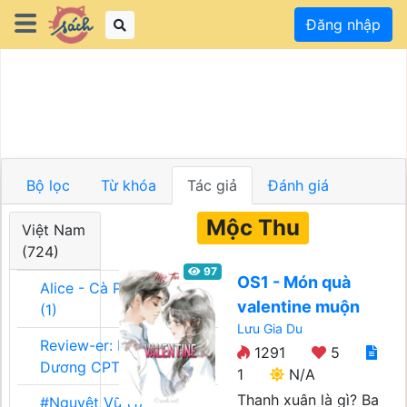
Đăng nhập
Bộ lọc
Từ khóa
Tác giả
Đánh giá
Mộc Thu
Việt Nam
(724)
97
OS1 - Món quà
Alice - Cà Phê Team
valentine muộn
(1)
Lưu Gia Du
Review-er: Dương
1291
5
Dương CPT (1)
1
N/A
Thanh xuân là gì? Ba
#Nguyệt Vũ (1)