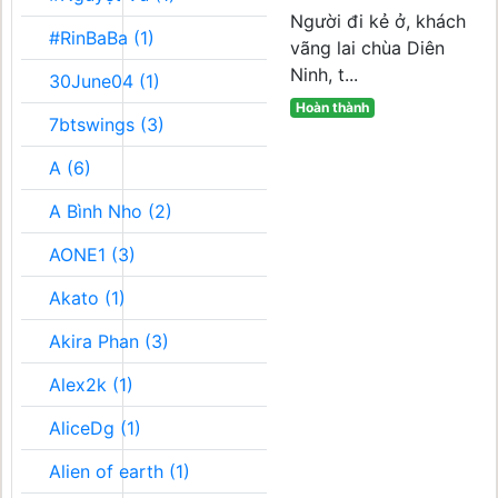
Người đi kẻ ở, khách
#RinBaBa (1)
vãng lai chùa Diên
Ninh, t...
30June04 (1)
Hoàn thành
7btswings (3)
A (6)
A Bình Nho (2)
AONE1 (3)
Akato (1)
Akira Phan (3)
Alex2k (1)
AliceDg (1)
Alien of earth (1)