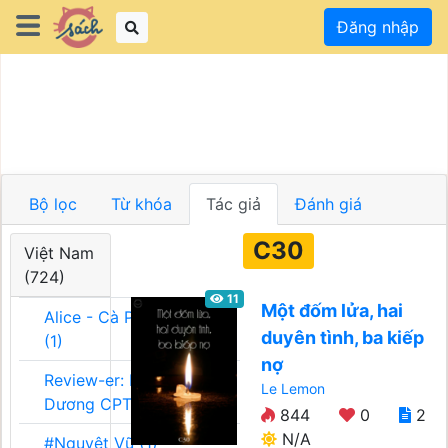
Đăng nhập
Bộ lọc
Từ khóa
Tác giả
Đánh giá
C30
Việt Nam
(724)
11
Một đốm lửa, hai
Alice - Cà Phê Team
duyên tình, ba kiếp
(1)
nợ
Review-er: Dương
Le Lemon
Dương CPT (1)
844
0
2
N/A
#Nguyệt Vũ (1)