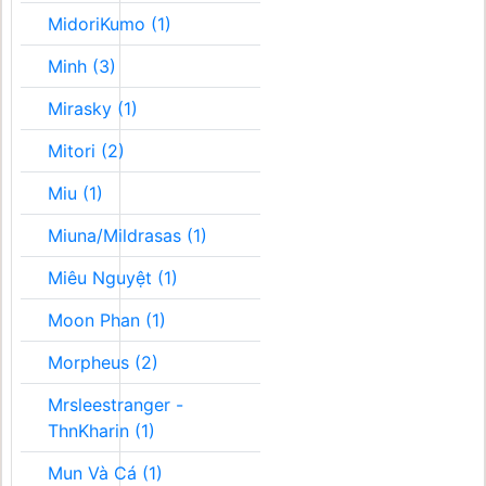
MidoriKumo (1)
Minh (3)
Mirasky (1)
Mitori (2)
Miu (1)
Miuna/Mildrasas (1)
Miêu Nguyệt (1)
Moon Phan (1)
Morpheus (2)
Mrsleestranger -
ThnKharin (1)
Mun Và Cá (1)