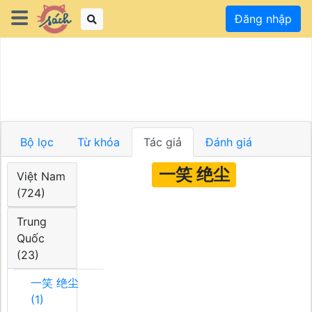
Đăng nhập
Bộ lọc
Từ khóa
Tác giả
Đánh giá
一笑 绝尘
Việt Nam
(724)
Trung
Quốc
(23)
一笑 绝尘
(1)