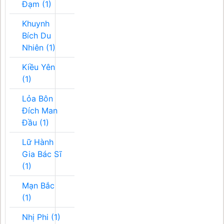
Đạm (1)
Khuynh
Bích Du
Nhiên (1)
Kiều Yên
(1)
Lỏa Bôn
Đích Man
Đầu (1)
Lữ Hành
Gia Bác Sĩ
(1)
Mạn Bắc
(1)
Nhị Phi (1)