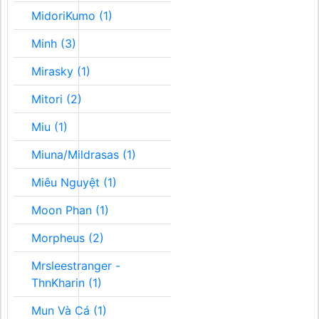
MidoriKumo (1)
Minh (3)
Mirasky (1)
Mitori (2)
Miu (1)
Miuna/Mildrasas (1)
Miêu Nguyệt (1)
Moon Phan (1)
Morpheus (2)
Mrsleestranger -
ThnKharin (1)
Mun Và Cá (1)