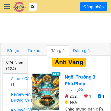
Đăng nhập
Bộ lọc
Từ khóa
Tác giả
Đánh giá
Ánh Vàng
Việt Nam
(724)
9
Ngôi Trường Bị
Alice - Cà Phê Team
Phù Phép
(1)
anhvang20
Review-er: Dương
232
1
1
Dương CPT (1)
N/A
Chào mừng bạn đến
#Nguyệt Vũ (1)