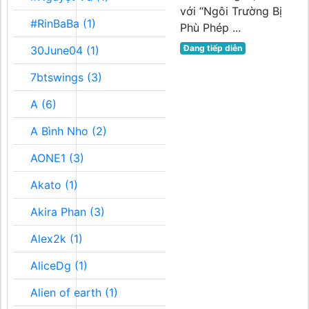
với “Ngôi Trường Bị
#RinBaBa (1)
Phù Phép ...
Đang tiếp diễn
30June04 (1)
7btswings (3)
A (6)
A Bình Nho (2)
AONE1 (3)
Akato (1)
Akira Phan (3)
Alex2k (1)
AliceDg (1)
Alien of earth (1)