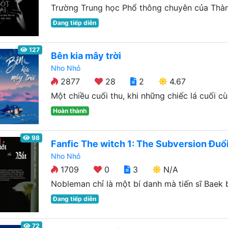
Trường Trung học Phổ thông chuyên của Thàn
Đang tiếp diễn
127
Bên kia mây trời
Nho Nhỏ
2877
28
2
4.67
Một chiều cuối thu, khi những chiếc lá cuối cùn
Hoàn thành
98
Fanfic The witch 1: The Subversion Đuổi
Nho Nhỏ
1709
0
3
N/A
Nobleman chỉ là một bí danh mà tiến sĩ Baek b
Đang tiếp diễn
72