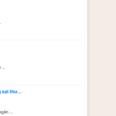
.
...
sợi thư...
gắn ...