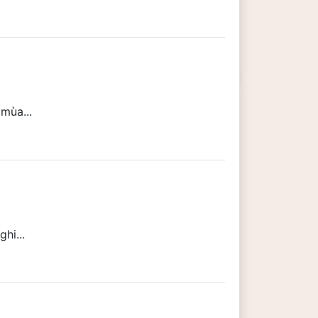
mùa...
hi...