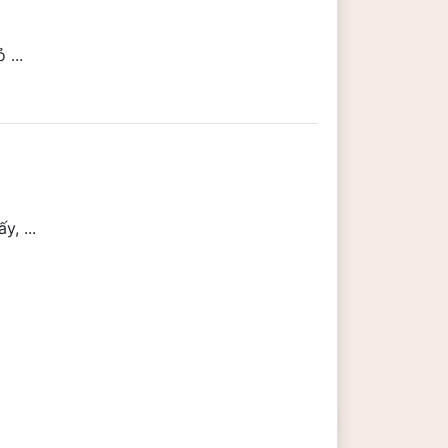
...
, ...