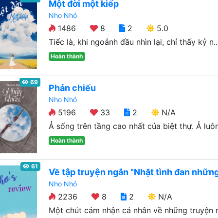
Một đời một kiếp
Nho Nhỏ
1486
8
2
5.0
Tiếc là, khi ngoảnh đầu nhìn lại, chỉ thấy kỷ n..
Hoàn thành
69
Phản chiếu
Nho Nhỏ
5196
33
2
N/A
Ả sống trên tầng cao nhất của biệt thự. Ả luôn 
Hoàn thành
61
Về tập truyện ngắn "Nhặt tình đan những 
Nho Nhỏ
2236
8
2
N/A
Một chút cảm nhận cá nhân về những truyện n