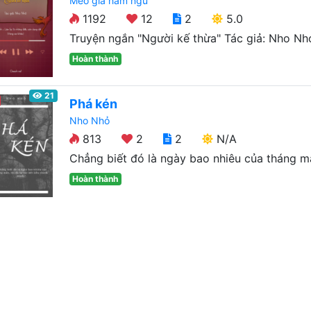
Mèo già ham ngủ
1192
12
2
5.0
Truyện ngắn "Người kế thừa" Tác giả: Nho Nhỏ 
Hoàn thành
21
Phá kén
Nho Nhỏ
813
2
2
N/A
Chẳng biết đó là ngày bao nhiêu của tháng mấy
Hoàn thành