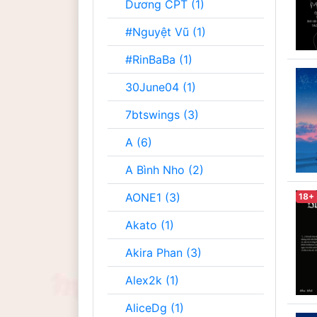
Dương CPT (1)
#Nguyệt Vũ (1)
#RinBaBa (1)
30June04 (1)
7btswings (3)
A (6)
A Bình Nho (2)
AONE1 (3)
18+
Akato (1)
Akira Phan (3)
Alex2k (1)
AliceDg (1)