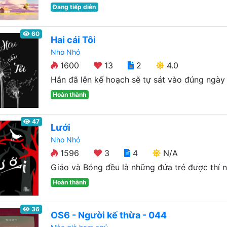
Đang tiếp diễn
60
Hai cái Tôi
Nho Nhỏ
1600
13
2
4.0
Hắn đã lên kế hoạch sẽ tự sát vào đúng ngày 
Hoàn thành
47
Lưới
Nho Nhỏ
1596
3
4
N/A
Giáo và Bóng đều là những đứa trẻ được thí ng
Hoàn thành
36
OS6 - Người kế thừa - 044