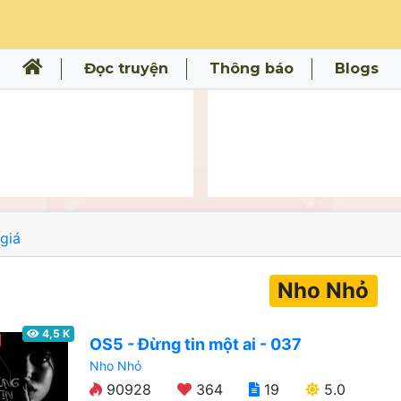
Đọc truyện
Thông báo
Blogs
giá
Nho Nhỏ
4,5 K
OS5 - Đừng tin một ai - 037
Nho Nhỏ
90928
364
19
5.0