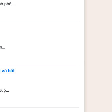
h phố...
...
 và bắt
uộ...