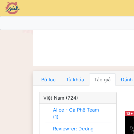
Bộ lọc
Từ khóa
Tác giả
Đánh 
Việt Nam (724)
Alice - Cà Phê Team
18+
(1)
Review-er: Dương