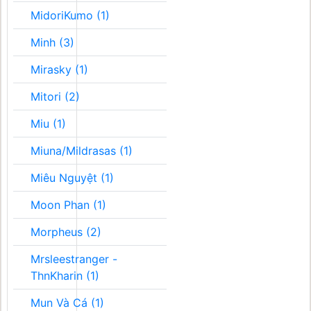
MidoriKumo (1)
Minh (3)
Mirasky (1)
Mitori (2)
Miu (1)
Miuna/Mildrasas (1)
Miêu Nguyệt (1)
Moon Phan (1)
Morpheus (2)
Mrsleestranger -
ThnKharin (1)
Mun Và Cá (1)