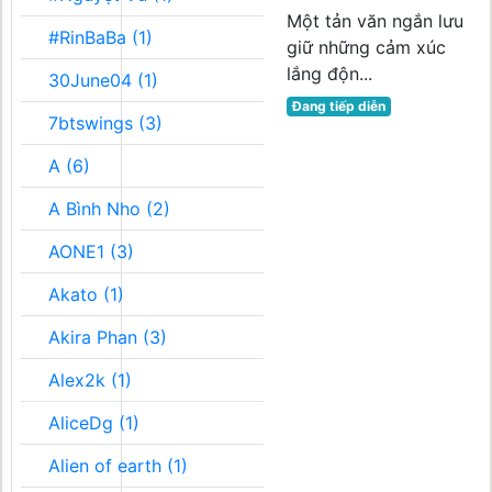
Một tản văn ngắn lưu
#RinBaBa (1)
giữ những cảm xúc
lắng độn...
30June04 (1)
Đang tiếp diễn
7btswings (3)
A (6)
A Bình Nho (2)
AONE1 (3)
Akato (1)
Akira Phan (3)
Alex2k (1)
AliceDg (1)
Alien of earth (1)