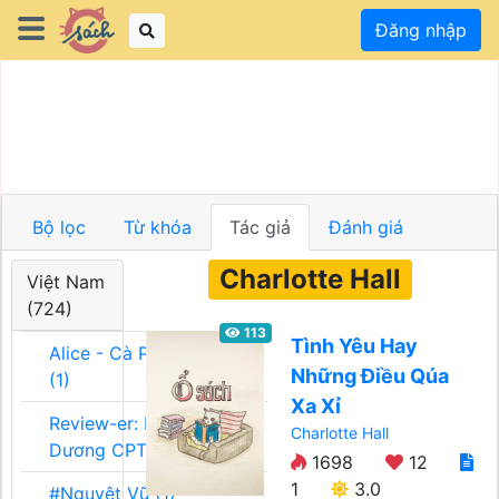
Đăng nhập
Bộ lọc
Từ khóa
Tác giả
Đánh giá
Charlotte Hall
Việt Nam
(724)
113
Tình Yêu Hay
Alice - Cà Phê Team
Những Điều Qúa
(1)
Xa Xỉ
Review-er: Dương
Charlotte Hall
Dương CPT (1)
1698
12
1
3.0
#Nguyệt Vũ (1)