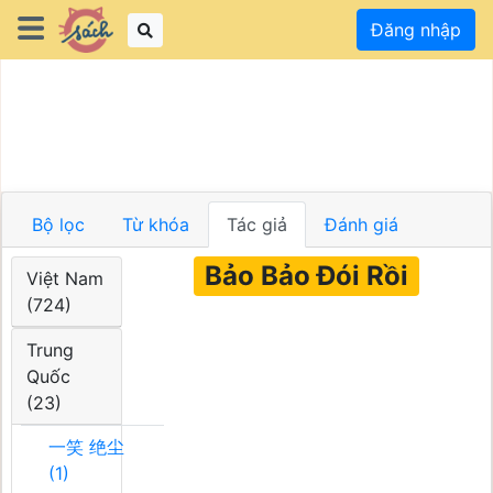
Đăng nhập
Bộ lọc
Từ khóa
Tác giả
Đánh giá
Bảo Bảo Đói Rồi
Việt Nam
(724)
Trung
Quốc
(23)
一笑 绝尘
(1)