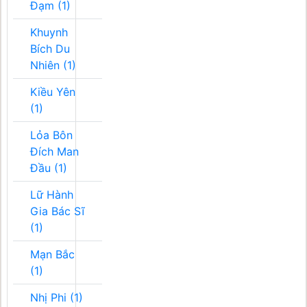
Đạm (1)
Khuynh
Bích Du
Nhiên (1)
Kiều Yên
(1)
Lỏa Bôn
Đích Man
Đầu (1)
Lữ Hành
Gia Bác Sĩ
(1)
Mạn Bắc
(1)
Nhị Phi (1)