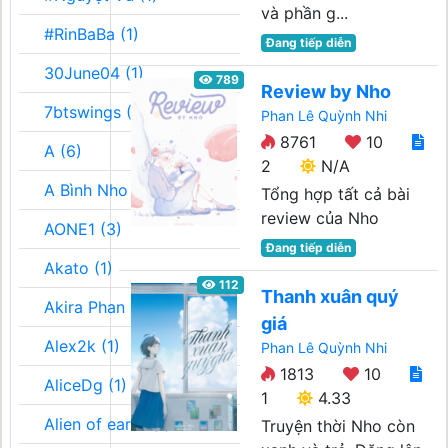
và phần g...
#RinBaBa (1)
Đang tiếp diễn
30June04 (1)
789
Review by Nho
7btswings (3)
Phan Lê Quỳnh Nhi
8761
10
A (6)
2
N/A
A Bình Nho (2)
Tổng hợp tất cả bài
review của Nho
AONE1 (3)
Đang tiếp diễn
Akato (1)
112
Thanh xuân quý
Akira Phan (3)
giá
Alex2k (1)
Phan Lê Quỳnh Nhi
1813
10
AliceDg (1)
1
4.33
Alien of earth (1)
Truyện thời Nho còn