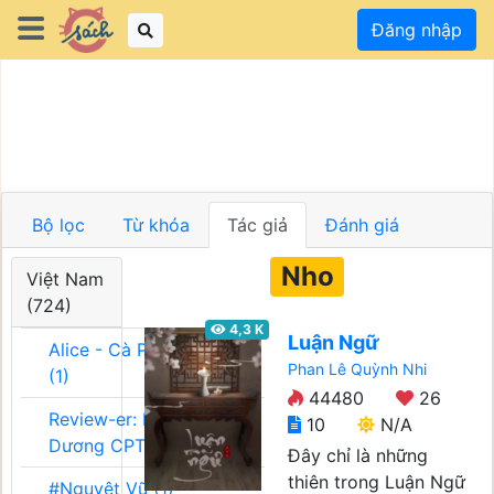
Đăng nhập
Bộ lọc
Từ khóa
Tác giả
Đánh giá
Nho
Việt Nam
(724)
4,3 K
Luận Ngữ
Alice - Cà Phê Team
Phan Lê Quỳnh Nhi
(1)
44480
26
Review-er: Dương
10
N/A
Dương CPT (1)
Đây chỉ là những
thiên trong Luận Ngữ
#Nguyệt Vũ (1)