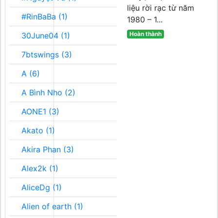
liệu rời rạc từ năm
#RinBaBa (1)
1980 – 1...
Hoàn thành
30June04 (1)
7btswings (3)
A (6)
A Bình Nho (2)
AONE1 (3)
Akato (1)
Akira Phan (3)
Alex2k (1)
AliceDg (1)
Alien of earth (1)