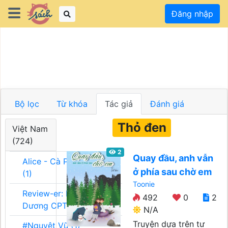
Đăng nhập
Bộ lọc
Từ khóa
Tác giả
Đánh giá
Thỏ đen
Việt Nam
(724)
2
Quay đầu, anh vẫn
Alice - Cà Phê Team
ở phía sau chờ em
(1)
Toonie
Review-er: Dương
492
0
2
Dương CPT (1)
N/A
Truyện dựa trên tư
#Nguyệt Vũ (1)