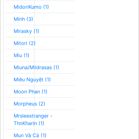
MidoriKumo (1)
Minh (3)
Mirasky (1)
Mitori (2)
Miu (1)
Miuna/Mildrasas (1)
Miêu Nguyệt (1)
Moon Phan (1)
Morpheus (2)
Mrsleestranger -
ThnKharin (1)
Mun Và Cá (1)