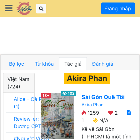
Đăng nhập
Bộ lọc
Từ khóa
Tác giả
Đánh giá
Akira Phan
Việt Nam
(724)
102
18+
Sài Gòn Quê Tôi
Alice - Cà Phê Team
Akira Phan
(1)
1259
2
Review-er: Dương
1
N/A
Dương CPT (1)
Kể về Sài Gòn
(TP.HCM) là một tỉnh
#Nguyệt Vũ (1)