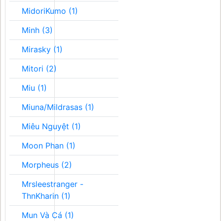
MidoriKumo (1)
Minh (3)
Mirasky (1)
Mitori (2)
Miu (1)
Miuna/Mildrasas (1)
Miêu Nguyệt (1)
Moon Phan (1)
Morpheus (2)
Mrsleestranger -
ThnKharin (1)
Mun Và Cá (1)