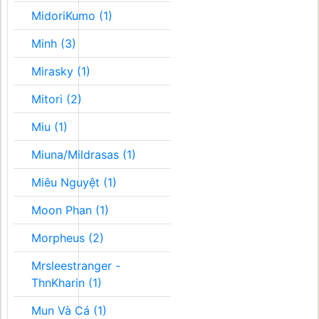
MidoriKumo (1)
Minh (3)
Mirasky (1)
Mitori (2)
Miu (1)
Miuna/Mildrasas (1)
Miêu Nguyệt (1)
Moon Phan (1)
Morpheus (2)
Mrsleestranger -
ThnKharin (1)
Mun Và Cá (1)