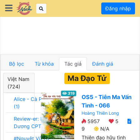
Đăng nhập
Bộ lọc
Từ khóa
Tác giả
Đánh giá
Ma Đạo Tử
Việt Nam
(724)
319
OS5 - Tiên Ma Vấn
Alice - Cà Phê Team
Tình - 066
(1)
Hoàng Thiên Long
Review-er: Dương
5957
5
Dương CPT (1)
9
N/A
Thiên đạo hữu tình
#Nguyệt Vũ (1)