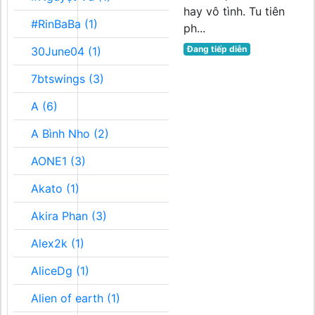
hay vô tình. Tu tiên
#RinBaBa (1)
ph...
Đang tiếp diễn
30June04 (1)
7btswings (3)
A (6)
A Bình Nho (2)
AONE1 (3)
Akato (1)
Akira Phan (3)
Alex2k (1)
AliceDg (1)
Alien of earth (1)