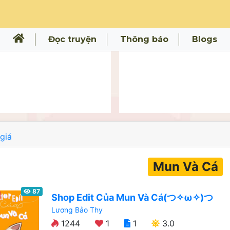
Đọc truyện
Thông báo
Blogs
giá
Mun Và Cá
87
Shop Edit Của Mun Và Cá(つ✧ω✧)つ
Lương Bảo Thy
1244
1
1
3.0