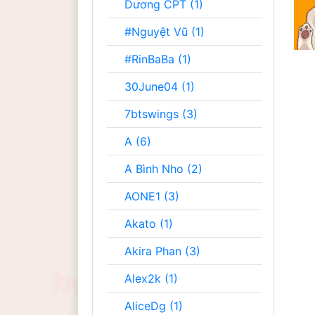
Dương CPT (1)
#Nguyệt Vũ (1)
#RinBaBa (1)
30June04 (1)
7btswings (3)
A (6)
A Bình Nho (2)
AONE1 (3)
Akato (1)
Akira Phan (3)
Alex2k (1)
AliceDg (1)