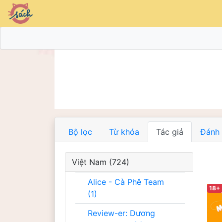
Bộ lọc
Từ khóa
Tác giả
Đánh 
Việt Nam (724)
Alice - Cà Phê Team
18+
(1)
Review-er: Dương