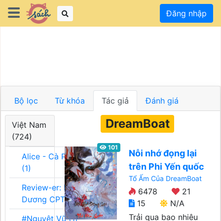
Đăng nhập
Bộ lọc
Từ khóa
Tác giả
Đánh giá
DreamBoat
Việt Nam
(724)
101
Nỗi nhớ đọng lại
Alice - Cà Phê Team
trên Phi Yến quốc
(1)
Tổ Ấm Của DreamBoat
Review-er: Dương
6478
21
Dương CPT (1)
15
N/A
Trải qua bao nhiêu
#Nguyệt Vũ (1)