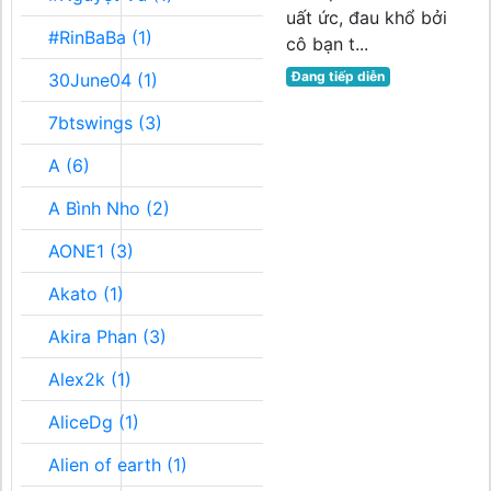
uất ức, đau khổ bởi
#RinBaBa (1)
cô bạn t...
Đang tiếp diễn
30June04 (1)
7btswings (3)
A (6)
A Bình Nho (2)
AONE1 (3)
Akato (1)
Akira Phan (3)
Alex2k (1)
AliceDg (1)
Alien of earth (1)