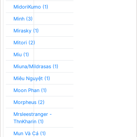
MidoriKumo (1)
Minh (3)
Mirasky (1)
Mitori (2)
Miu (1)
Miuna/Mildrasas (1)
Miêu Nguyệt (1)
Moon Phan (1)
Morpheus (2)
Mrsleestranger -
ThnKharin (1)
Mun Và Cá (1)