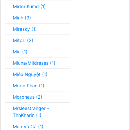
MidoriKumo (1)
Minh (3)
Mirasky (1)
Mitori (2)
Miu (1)
Miuna/Mildrasas (1)
Miêu Nguyệt (1)
Moon Phan (1)
Morpheus (2)
Mrsleestranger -
ThnKharin (1)
Mun Và Cá (1)