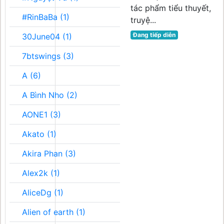
tác phẩm tiểu thuyết,
#RinBaBa (1)
truyệ...
Đang tiếp diễn
30June04 (1)
7btswings (3)
A (6)
A Bình Nho (2)
AONE1 (3)
Akato (1)
Akira Phan (3)
Alex2k (1)
AliceDg (1)
Alien of earth (1)