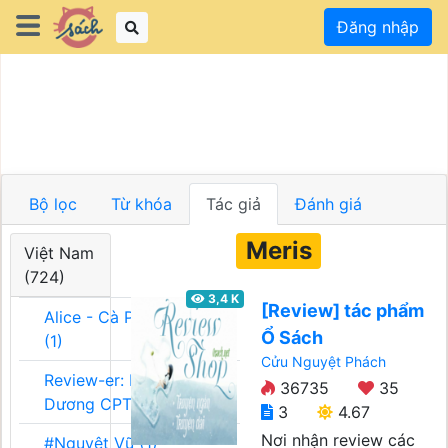
Đăng nhập
Bộ lọc
Từ khóa
Tác giả
Đánh giá
Meris
Việt Nam
(724)
3,4 K
[Review] tác phẩm
Alice - Cà Phê Team
Ổ Sách
(1)
Cửu Nguyệt Phách
Review-er: Dương
36735
35
Dương CPT (1)
3
4.67
Nơi nhận review các
#Nguyệt Vũ (1)