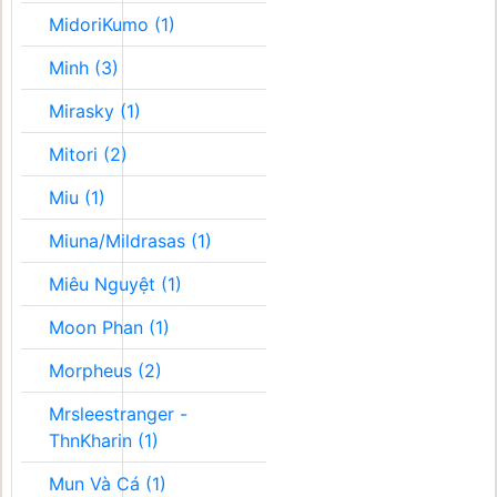
MidoriKumo (1)
Minh (3)
Mirasky (1)
Mitori (2)
Miu (1)
Miuna/Mildrasas (1)
Miêu Nguyệt (1)
Moon Phan (1)
Morpheus (2)
Mrsleestranger -
ThnKharin (1)
Mun Và Cá (1)