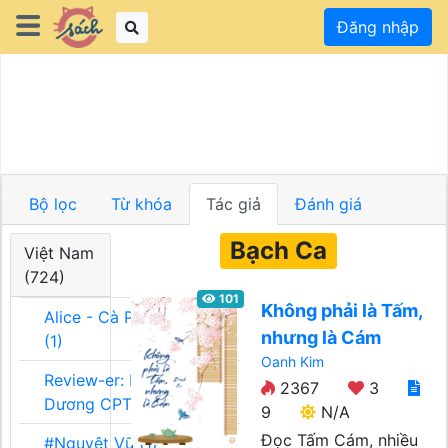
Đăng nhập
Bộ lọc
Từ khóa
Tác giả
Đánh giá
Bạch Ca
Việt Nam
(724)
101
Không phải là Tấm,
Alice - Cà Phê Team
nhưng là Cám
(1)
Oanh Kim
Review-er: Dương
2367
3
Dương CPT (1)
9
N/A
Đọc Tấm Cám, nhiều
#Nguyệt Vũ (1)