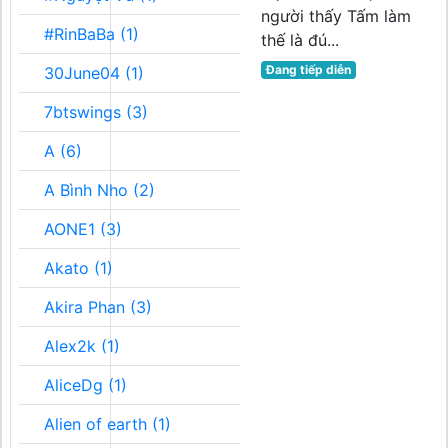
người thấy Tấm làm
#RinBaBa (1)
thế là đú...
Đang tiếp diễn
30June04 (1)
7btswings (3)
A (6)
A Bình Nho (2)
AONE1 (3)
Akato (1)
Akira Phan (3)
Alex2k (1)
AliceDg (1)
Alien of earth (1)